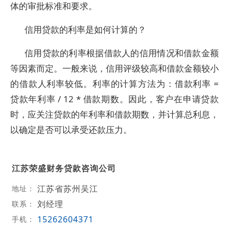
体的审批标准和要求。
信用贷款的利率是如何计算的？
信用贷款的利率根据借款人的信用情况和借款金额
等因素而定。一般来说，信用评级较高和借款金额较小
的借款人利率较低。利率的计算方法为：借款利率 =
贷款年利率 / 12 * 借款期数。因此，客户在申请贷款
时，应关注贷款的年利率和借款期数，并计算总利息，
以确定是否可以承受还款压力。
江苏荣盛财务贷款咨询公司
江苏省苏州吴江
地址：
刘经理
联系：
15262604371
手机：