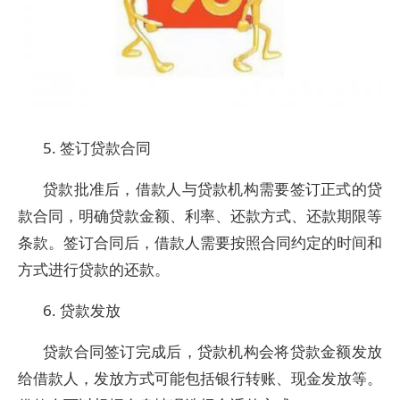
5. 签订贷款合同
贷款批准后，借款人与贷款机构需要签订正式的贷
款合同，明确贷款金额、利率、还款方式、还款期限等
条款。签订合同后，借款人需要按照合同约定的时间和
方式进行贷款的还款。
6. 贷款发放
贷款合同签订完成后，贷款机构会将贷款金额发放
给借款人，发放方式可能包括银行转账、现金发放等。