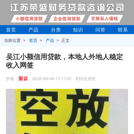
首页
产品
分类
知识
问答
联系
当前位置 >
首页
>
产品
> 正文
吴江小额信用贷款，本地人外地人稳定
收入网签
面议
价格：
2026-08-04 17:17:01 893次浏览