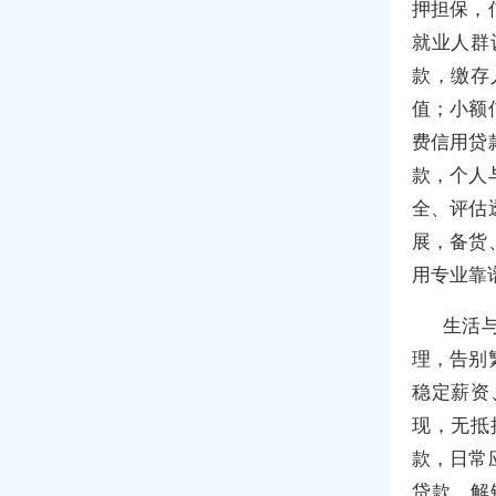
押担保，
就业人群
款，缴存
值；小额
费信用贷
款，个人
全、评估
展，备货
用专业靠
生活
理，告别
稳定薪资
现，无抵
款，日常
贷款，解