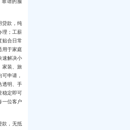
、靠谱的服
用贷款，纯
办理；工薪
度贴合日常
适用于家庭
快速解决小
，家装、旅
均可申请，
估透明、手
营稳定即可
每一位客户
贷款，无抵