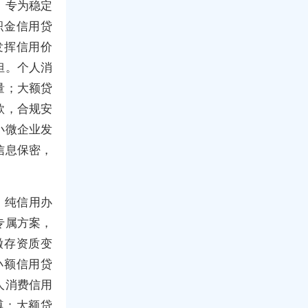
，专为稳定
积金信用贷
发挥信用价
担。个人消
量；大额贷
款，合规安
小微企业发
信息保密，
，纯信用办
专属方案，
缴存资质变
小额信用贷
人消费信用
缚；大额贷