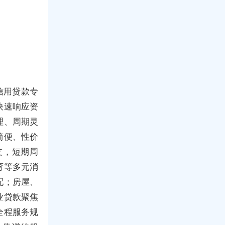
信用贷款专
快速响应资
理、周期灵
简便、性价
支，短期周
育等多元消
配；房屋、
业贷款聚焦
全程服务规