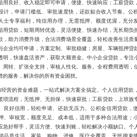
信用良好、收入稳定即可申请，便捷、快速响应；工薪贷款
设计，申请门槛低、审批速度快，还款贴合收入节奏。公
人士专享福利，纯信用办理，无需抵押、额度优渥，充分
信用贷款，短期周转优选，灵活便捷、快速办结，无长期负
款，助力消费升级，合法消费场景全覆盖，轻松改善生活质
与企业均可申请，方案定制、审批稳健；房屋、车辆抵押贷
透明，快速盘活资产，获取大额资金。中小企业贷款，专注
、周转、扩张全支持，审核人性化、服务。全程费用透明，
谱的服务，解决你的所有资金困扰。
与经营的资金难题，一站式解决方案全搞定。个人信用贷款
繁琐流程，无抵押、无担保，快速获批；工薪贷款，上班族
、良好信用，轻松申请、还款无压力。公积金信用贷款，
押、审核宽，额度充足、成本低，适用于多种合法用途；
应急好帮手，灵活方便、快速到账，轻松解决小额缺口。个
锁品质生活，家装、购物、进修、医疗全覆盖，无抵押束