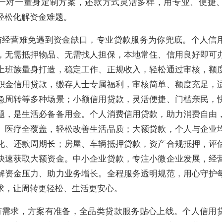
一对一量身定制方案，还款方式灵活多样，用专业、便捷
轻松化解资金难题。
与经营难免遇到资金缺口，专业贷款服务为你兜底。个人信
，无需抵押物品、无需找人担保，本地常住、信用良好即可
上班族量身打造，稳定工作、正规收入，轻松通过审核，额
积金信用贷款，缴存人士专属福利，审核简单、额度充足，
急周转等多种场景；小额信用贷款，灵活便捷、门槛亲民，
题，是生活必备备用金。个人消费信用贷款，助力消费自由
、医疗全覆盖，轻松改善生活品质；大额贷款，个人与企业
化、还款周期长；房屋、车辆抵押贷款，资产合规抵押，评
快速获取大额资金。中小企业贷款，专注小微企业发展，经
解资金压力、助力业务增长。全程服务透明规范，用心守护
求，让周转更轻松、生活更安心。
有需求，方案有准备，全品类贷款服务贴心上线。个人信用