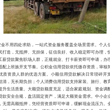
资金不用四处求助，一站式资金服务覆盖全场景需求。个人
民打造，无抵押、无担保，征信良好、收入稳定即可办理，
工薪贷款聚焦职场人群，正规就业、打卡薪资即可申请，办
适配上班族开支节奏。公积金信用贷款依托缴存资质，审核
优质资质人群的优选方案。小额信用贷款解决日常琐碎开
结清，无长期负担；个人消费信用贷款支持家装、旅行、教
提升生活质量。大额贷款额度充足，适合家庭规划、资金调
贷款安全合规，盘活固定资产，满足大额资金需求。中小企
，无需高额抵押，凭经营资质即可申请，缓解现金流压力。