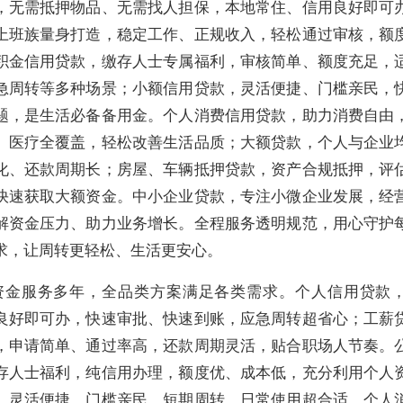
，无需抵押物品、无需找人担保，本地常住、信用良好即可
上班族量身打造，稳定工作、正规收入，轻松通过审核，额
积金信用贷款，缴存人士专属福利，审核简单、额度充足，
急周转等多种场景；小额信用贷款，灵活便捷、门槛亲民，
题，是生活必备备用金。个人消费信用贷款，助力消费自由
、医疗全覆盖，轻松改善生活品质；大额贷款，个人与企业
化、还款周期长；房屋、车辆抵押贷款，资产合规抵押，评
快速获取大额资金。中小企业贷款，专注小微企业发展，经
解资金压力、助力业务增长。全程服务透明规范，用心守护
求，让周转更轻松、生活更安心。
资金服务多年，全品类方案满足各类需求。个人信用贷款
良好即可办，快速审批、快速到账，应急周转超省心；工薪
，申请简单、通过率高，还款周期灵活，贴合职场人节奏。
存人士福利，纯信用办理，额度优、成本低，充分利用个人
，灵活便捷、门槛亲民，短期周转、日常使用超合适。个人