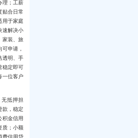
办理；工薪
度贴合日常
适用于家庭
快速解决小
，家装、旅
均可申请，
估透明、手
营稳定即可
每一位客户
，无抵押担
贷款，稳定
公积金信用
资质；小额
消费信用贷