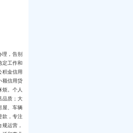
办理，告别
稳定工作和
公积金信用
小额信用贷
麻烦。个人
活品质；大
房屋、车辆
贷款，专注
合规运营，