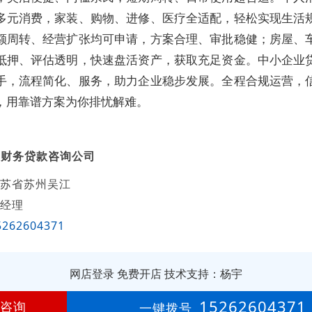
多元消费，家装、购物、进修、医疗全适配，轻松实现生活
额周转、经营扩张均可申请，方案合理、审批稳健；房屋、
抵押、评估透明，快速盘活资产，获取充足资金。中小企业
手，流程简化、服务，助力企业稳步发展。全程合规运营，
，用靠谱方案为你排忧解难。
盛财务贷款咨询公司
苏省苏州吴江
经理
5262604371
网店登录
免费开店
技术支持：杨宇
第
2年
15262604371
咨询
一键拨号